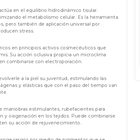
túa en el equilibrio hidrodinámico tisular.
mizando el metabolismo celular. Es la herramienta
, pero también de aplicación universal por
oducen stress.
ricos en principios activos cosmecéuticos que
is. Su acción oclusiva propicia un microclima
en combinarse con electroporación.
volverle a la piel su juventud, estimulando las
olágenas y elásticas que con el paso del tiempo van
nte.
 maniobras estimulantes, rubefacientes para
ión y oxigenación en los tejidos. Puede combinarse
en su acción de rejuvenecimiento.
orrige rasgos por medio de pigmentos que se