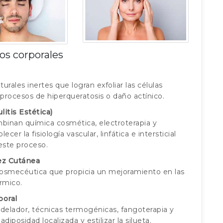
os corporales
urales inertes que logran exfoliar las células
n procesos de hiperqueratosis o daño actínico.
itis Estética)
binan química cosmética, electroterapia y
er la fisiología vascular, linfática e intersticial
este proceso.
ez Cutánea
cosmecéutica que propicia un mejoramiento en las
rmico.
poral
lador, técnicas termogénicas, fangoterapia y
diposidad localizada y estilizar la silueta.