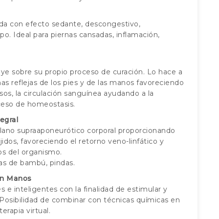
nda con efecto sedante, descongestivo,
o. Ideal para piernas cansadas, inflamación,
uye sobre su propio proceso de curación. Lo hace a
as reflejas de los pies y de las manos favoreciendo
osos, la circulación sanguínea ayudando a la
ceso de homeostasis.
egral
lano supraaponeurótico corporal proporcionando
idos, favoreciendo el retorno veno-linfático y
s del organismo.
ñas de bambú, pindas.
en Manos
 e inteligentes con la finalidad de estimular y
. Posibilidad de combinar con técnicas químicas en
rapia virtual.