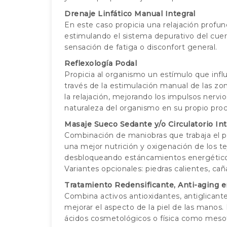
Drenaje Linfático Manual Integral
En este caso propicia una relajación profu
estimulando el sistema depurativo del cuerp
sensación de fatiga o disconfort general.
Reflexología Podal
Propicia al organismo un estímulo que infl
través de la estimulación manual de las zon
la relajación, mejorando los impulsos nervi
naturaleza del organismo en su propio pro
Masaje Sueco Sedante y/o Circulatorio Int
Combinación de maniobras que trabaja el p
una mejor nutrición y oxigenación de los tej
desbloqueando estáncamientos energético
Variantes opcionales: piedras calientes, ca
Tratamiento Redensificante, Anti-aging 
Combina activos antioxidantes, antiglicantes
mejorar el aspecto de la piel de las manos
ácidos cosmetológicos o física como mesote