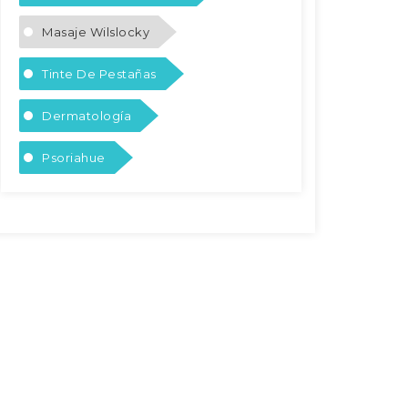
Masaje Wilslocky
Tinte De Pestañas
Dermatología
Psoriahue