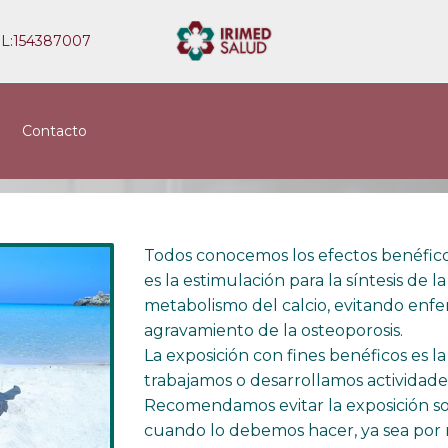
EL:154387007
Prevención
Inicio
→
Noticias
Contacto
Todos conocemos los efectos benéfico
es la estimulación para la síntesis de l
metabolismo del calcio, evitando enf
agravamiento de la osteoporosis.
La exposición con fines benéficos es l
trabajamos o desarrollamos actividades
Recomendamos evitar la exposición sol
cuando lo debemos hacer, ya sea por 