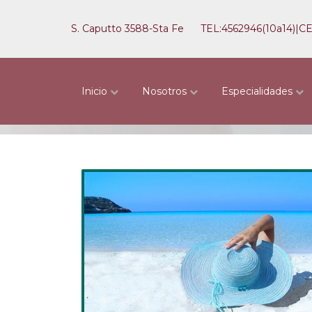
S. Caputto 3588-Sta Fe
TEL:4562946(10a14)|C
Inicio
Nosotros
Especialidades