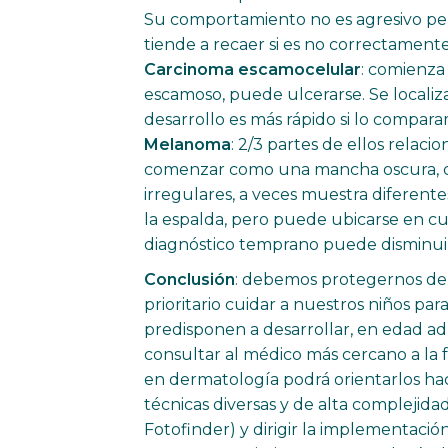
Su comportamiento no es agresivo pero
tiende a recaer si es no correctamente
Carcinoma escamocelular
: comienza
escamoso, puede ulcerarse. Se localiza en
desarrollo es más rápido si lo compara
Melanoma
: 2/3 partes de ellos relaci
comenzar como una mancha oscura, c
irregulares, a veces muestra diferente
la espalda, pero puede ubicarse en cua
diagnóstico temprano puede disminuir
Conclusión
: debemos protegernos del s
prioritario cuidar a nuestros niños p
predisponen a desarrollar, en edad adu
consultar al médico más cercano a la f
en dermatología podrá orientarlos hac
técnicas diversas y de alta complejid
Fotofinder) y dirigir la implementació