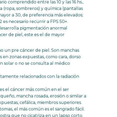
io comprendido entre las 10 y las 16 hs.,
a (ropa, sombreros) y química (pantallas
mayor a 30, de preferencia más elevados;
 2 es necesario recurrir a FPS 50+.
, desarrolla pigmentación anormal
r de piel, este es el de mayor
mo un pre cáncer de piel. Son manchas
adas en zonas expuestas, como cara, dorso
n solar o no se consulta al médico
ctamente relacionados con la radiación
 es el cáncer más común en el ser
eño, mancha rosada, erosión o similar a
xpuestas, cefálica, miembros superiores.
ntomas, el más común es el sangrado fácil.
ostra que no cicatriza en un lapso corto.